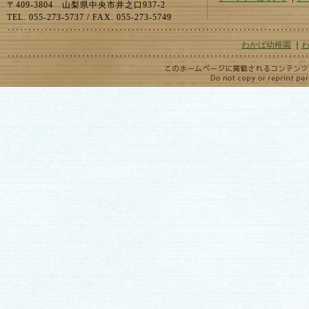
〒409-3804 山梨県中央市井之口937-2
TEL. 055-273-5737 / FAX. 055-273-5749
わかば幼稚園
｜