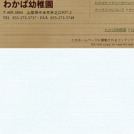
わかばナーサリーホーム
ナーサリーについて
｜
ナ
〒409-3804 山梨県中央市井之口937-2
TEL. 055-273-5737 / FAX. 055-273-5749
わかば幼稚園
｜