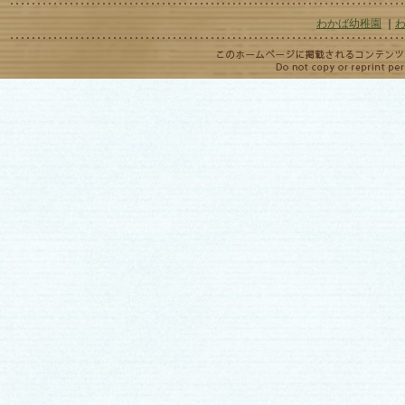
わかば幼稚園
｜