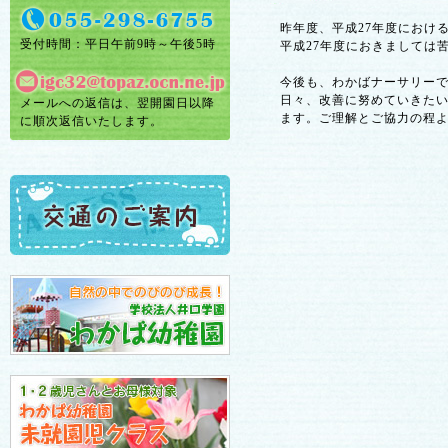
昨年度、平成27年度におけ
受付時間：平日午前9時～午後5時
平成27年度におきましては
今後も、わかばナーサリー
日々、改善に努めていきた
メールへの返信は、翌開園日以降
ます。ご理解とご協力の程
に順次返信いたします。
認定こど
園長